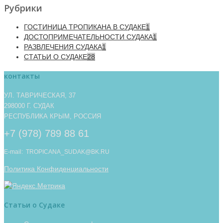
Рубрики
ГОСТИНИЦА ТРОПИКАНА В СУДАКЕ
1
ДОСТОПРИМЕЧАТЕЛЬНОСТИ СУДАКА
1
РАЗВЛЕЧЕНИЯ СУДАКА
1
СТАТЬИ О СУДАКЕ
28
контакты
УЛ. ТАВРИЧЕСКАЯ, 37
298000 Г. СУДАК
РЕСПУБЛИКА КРЫМ, РОССИЯ
+7 (978) 789 88 61
E-mail: TROPICANA_SUDAK@BK.RU
Политика Конфиденциальности
Статьи о Судаке